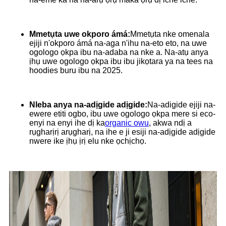
Mmetụta uwe okporo ámá:
Mmetụta nke omenala
ejiji n'okporo ámá na-aga n'ihu na-eto eto, na uwe
ogologo ọkpa ibu na-adaba na nke a. Na-atụ anya
ịhụ uwe ogologo ọkpa ibu ibu jikọtara ya na tees na
hoodies buru ibu na 2025.
Nleba anya na-adịgide adịgide:
Na-adigide ejiji na-
ewere etiti ogbo, ibu uwe ogologo ọkpa mere si eco-
enyi na enyi ihe dị ka
organic owu
, akwa ndị a
rụgharịrị arụgharị, na ihe e ji esiji na-adịgide adịgide
nwere ike ịhụ ịrị elu nke ọchịchọ.