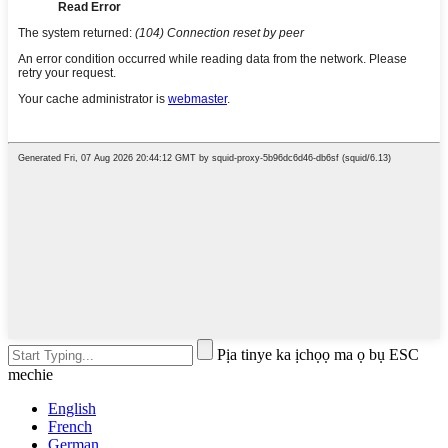
Pịa tinye ka ịchọọ ma ọ bụ ESC
mechie
English
French
German