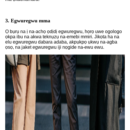
3. Egwuregwu mma
Ọ bụrụ na ị na-achọ ọdịdị egwuregwu, họrọ uwe ogologo
ọkpa ibu na akwa teknụzụ na-emebi mmiri. Jikọta ha na
elu egwuregwu dabara adaba, akpụkpọ ụkwụ na-agba
ọsọ, na jaket egwuregwu iji nọgide na-ewu ewu.