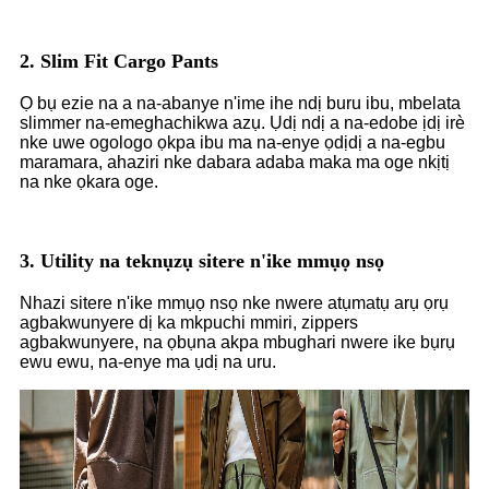
2. Slim Fit Cargo Pants
Ọ bụ ezie na a na-abanye n'ime ihe ndị buru ibu, mbelata
slimmer na-emeghachikwa azụ. Ụdị ndị a na-edobe ịdị irè
nke uwe ogologo ọkpa ibu ma na-enye ọdịdị a na-egbu
maramara, ahaziri nke dabara adaba maka ma oge nkịtị
na nke ọkara oge.
3. Utility na teknụzụ sitere n'ike mmụọ nsọ
Nhazi sitere n'ike mmụọ nsọ nke nwere atụmatụ arụ ọrụ
agbakwunyere dị ka mkpuchi mmiri, zippers
agbakwunyere, na ọbụna akpa mbughari nwere ike bụrụ
ewu ewu, na-enye ma ụdị na uru.