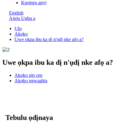
Kpọtụrụ anyị
English
Ajuju Ugbu a
Ụlọ
Akụkọ
Uwe ọkpa ibu ka dị n'ụdị nke afọ a?
Uwe ọkpa ibu ka dị n'ụdị nke afọ a?
Akụkọ ụlọ ọrụ
Akụkọ ngwaahịa
Tebulu ọdịnaya