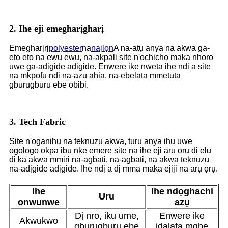
2. Ihe eji emegharịgharị
Emegharịrị
polyester
na
naịlọn
A na-atụ anya na akwa ga-
eto eto na ewu ewu, na-akpali site n'ọchịchọ maka nhọrọ
uwe ga-adịgide adịgide. Enwere ike nweta ihe ndị a site
na mkpofu ndị na-azụ ahịa, na-ebelata mmetụta
gburugburu ebe obibi.
3. Tech Fabric
Site n'ọganihu na teknụzụ akwa, tụrụ anya ịhụ uwe
ogologo ọkpa ibu nke emere site na ihe eji arụ ọrụ dị elu
dị ka akwa mmiri na-agbatị, na-agbatị, na akwa teknụzụ
na-adịgide adịgide. Ihe ndị a dị mma maka ejiji na arụ ọrụ.
Ihe
Ihe ndọghachi
Uru
onwunwe
azụ
Dị nro, iku ume,
Enwere ike
Akwukwo
gburugburu ebe
ịdalata mgbe