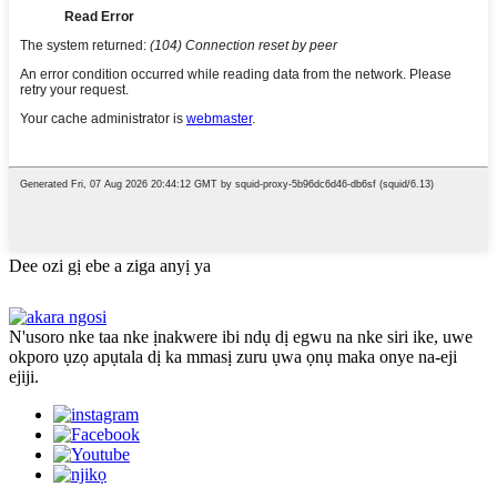
Dee ozi gị ebe a ziga anyị ya
N'usoro nke taa nke ịnakwere ibi ndụ dị egwu na nke siri ike, uwe
okporo ụzọ apụtala dị ka mmasị zuru ụwa ọnụ maka onye na-eji
ejiji.