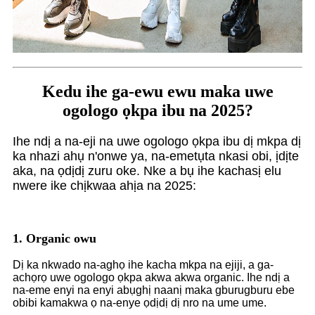
Kedu ihe ga-ewu ewu maka uwe
ogologo ọkpa ibu na 2025?
Ihe ndị a na-eji na uwe ogologo ọkpa ibu dị mkpa dị
ka nhazi ahụ n'onwe ya, na-emetụta nkasi obi, ịdịte
aka, na ọdịdị zuru oke. Nke a bụ ihe kachasị elu
nwere ike chịkwaa ahịa na 2025:
1. Organic owu
Dị ka nkwado na-aghọ ihe kacha mkpa na ejiji, a ga-
achọrọ uwe ogologo ọkpa akwa akwa organic. Ihe ndị a
na-eme enyi na enyi abụghị naanị maka gburugburu ebe
obibi kamakwa ọ na-enye ọdịdị dị nro na ume ume.