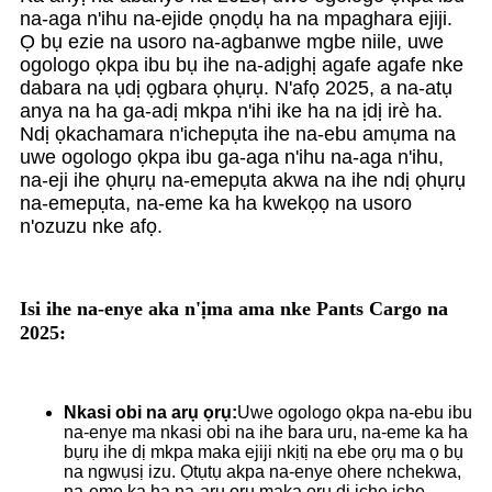
na-aga n'ihu na-ejide ọnọdụ ha na mpaghara ejiji.
Ọ bụ ezie na usoro na-agbanwe mgbe niile, uwe
ogologo ọkpa ibu bụ ihe na-adịghị agafe agafe nke
dabara na ụdị ọgbara ọhụrụ. N'afọ 2025, a na-atụ
anya na ha ga-adị mkpa n'ihi ike ha na ịdị irè ha.
Ndị ọkachamara n'ichepụta ihe na-ebu amụma na
uwe ogologo ọkpa ibu ga-aga n'ihu na-aga n'ihu,
na-eji ihe ọhụrụ na-emepụta akwa na ihe ndị ọhụrụ
na-emepụta, na-eme ka ha kwekọọ na usoro
n'ozuzu nke afọ.
Isi ihe na-enye aka n'ịma ama nke Pants Cargo na
2025:
Nkasi obi na arụ ọrụ:
Uwe ogologo ọkpa na-ebu ibu
na-enye ma nkasi obi na ihe bara uru, na-eme ka ha
bụrụ ihe dị mkpa maka ejiji nkịtị na ebe ọrụ ma ọ bụ
na ngwụsị izu. Ọtụtụ akpa na-enye ohere nchekwa,
na-eme ka ha na-arụ ọrụ maka ọrụ dị iche iche.