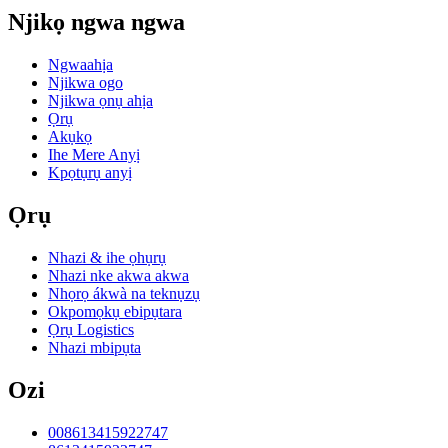
Njikọ ngwa ngwa
Ngwaahịa
Njikwa ogo
Njikwa ọnụ ahịa
Ọrụ
Akụkọ
Ihe Mere Anyị
Kpọtụrụ anyị
Ọrụ
Nhazi & ihe ọhụrụ
Nhazi nke akwa akwa
Nhọrọ ákwà na teknụzụ
Okpomọkụ ebipụtara
Ọrụ Logistics
Nhazi mbipụta
Ozi
008613415922747