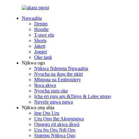
Ngwaahịa
Denim
Hoodie
T-uwe elu
Shorts
Jaketị
Jogger
Oke tank
Njikwa ogo
Njikwa Ndepụta Ngwaahịa
Nyocha na ịkpụ ihe nkiri
Mbipụta na Embroidery
Ịkwa akwa
Nyocha zuru oke
Ịcha eri rụrụ arụ &Tinye & Lelee ntụpọ
Nnyefe ngwa ngwa
Njikwa ọnụ ahịa
Ime Otu Uru
Uru Ọnụ Ihe Akụrụngwa
Ọnụego eji akwa ákwà
Uru Ịrụ Ọrụ Ndị Ọrụ
Sistemụ Njikwa Ogo