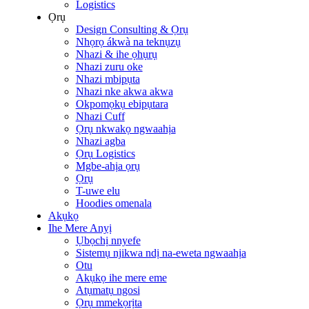
Logistics
Ọrụ
Design Consulting & Ọrụ
Nhọrọ ákwà na teknụzụ
Nhazi & ihe ọhụrụ
Nhazi zuru oke
Nhazi mbipụta
Nhazi nke akwa akwa
Okpomọkụ ebipụtara
Nhazi Cuff
Ọrụ nkwakọ ngwaahịa
Nhazi agba
Ọrụ Logistics
Mgbe-ahịa ọrụ
Ọrụ
T-uwe elu
Hoodies omenala
Akụkọ
Ihe Mere Anyị
Ụbọchị nnyefe
Sistemụ njikwa ndị na-eweta ngwaahịa
Otu
Akụkọ ihe mere eme
Atụmatụ ngosi
Ọrụ mmekọrịta