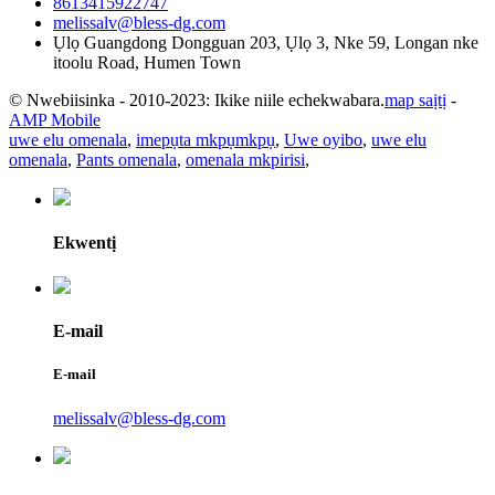
8613415922747
melissalv@bless-dg.com
Ụlọ Guangdong Dongguan 203, Ụlọ 3, Nke 59, Longan nke
itoolu Road, Humen Town
© Nwebiisinka - 2010-2023: Ikike niile echekwabara.
map saịtị
-
AMP Mobile
uwe elu omenala
,
imepụta mkpụmkpụ
,
Uwe oyibo
,
uwe elu
omenala
,
Pants omenala
,
omenala mkpirisi
,
Ekwentị
E-mail
E-mail
melissalv@bless-dg.com