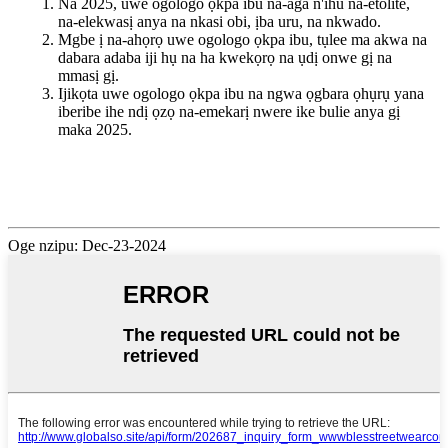
Na 2025, uwe ogologo ọkpa ibu na-aga n'ihu na-etolite,
na-elekwasị anya na nkasi obi, ịba uru, na nkwado.
Mgbe ị na-ahọrọ uwe ogologo ọkpa ibu, tụlee ma akwa na
dabara adaba iji hụ na ha kwekọrọ na ụdị onwe gị na
mmasị gị.
Ijikọta uwe ogologo ọkpa ibu na ngwa ọgbara ọhụrụ yana
iberibe ihe ndị ọzọ na-emekarị nwere ike bulie anya gị
maka 2025.
Oge nzipu: Dec-23-2024