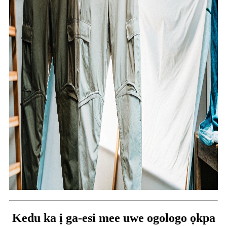
Kedu ka ị ga-esi mee uwe ogologo ọkpa