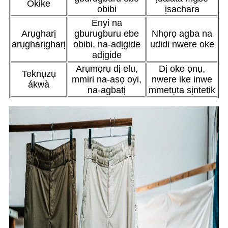
Okike
obibi
ịsachara
Enyi na
Arụgharị
gburugburu ebe
Nhọrọ agba na
arụgharịgharị
obibi, na-adịgide
udidi nwere oke
adịgide
Arụmọrụ dị elu,
Dị oke ọnụ,
Teknụzụ
mmiri na-asọ oyi,
nwere ike inwe
ákwà
na-agbatị
mmetụta sịntetik