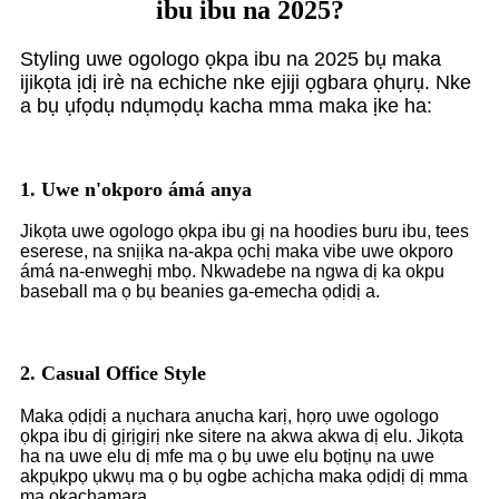
ibu ibu na 2025?
Styling uwe ogologo ọkpa ibu na 2025 bụ maka
ijikọta ịdị irè na echiche nke ejiji ọgbara ọhụrụ. Nke
a bụ ụfọdụ ndụmọdụ kacha mma maka ịke ha:
1. Uwe n'okporo ámá anya
Jikọta uwe ogologo ọkpa ibu gị na hoodies buru ibu, tees
eserese, na snịịka na-akpa ọchị maka vibe uwe okporo
ámá na-enweghị mbọ. Nkwadebe na ngwa dị ka okpu
baseball ma ọ bụ beanies ga-emecha ọdịdị a.
2. Casual Office Style
Maka ọdịdị a nụchara anụcha karị, họrọ uwe ogologo
ọkpa ibu dị gịrịgịrị nke sitere na akwa akwa dị elu. Jikọta
ha na uwe elu dị mfe ma ọ bụ uwe elu bọtịnụ na uwe
akpụkpọ ụkwụ ma ọ bụ ogbe achịcha maka ọdịdị dị mma
ma ọkachamara.