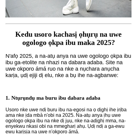
Kedu usoro kachasị ọhụrụ na uwe
ogologo ọkpa ibu maka 2025?
N'afọ 2025, a na-atụ anya na uwe ogologo ọkpa ibu
ibu ga-etolite na nhazi na dabara adaba. Site na
uwe okporo ámá ruo na nke a nụchara anụcha
karịa, ụdị ejiji dị elu, nke a bụ ihe na-agbanwe:
1. Ntụrụndụ ma buru ibu dabara adaba
Usoro nke uwe ndị buru ibu na-egosi na ọ dịghị ihe ịrịba
ama nke ịda mbà n'obi na 2025. Na-atụ anya ịhụ uwe
ogologo ọkpa ibu na nke dị jụụ, nke na-adịghị mma, na-
enyekwu nkasi obi na mmegharị ahụ. Ụdị ndị a ga-ewu
ewu karịsịa na uwe n'okporo ámá.