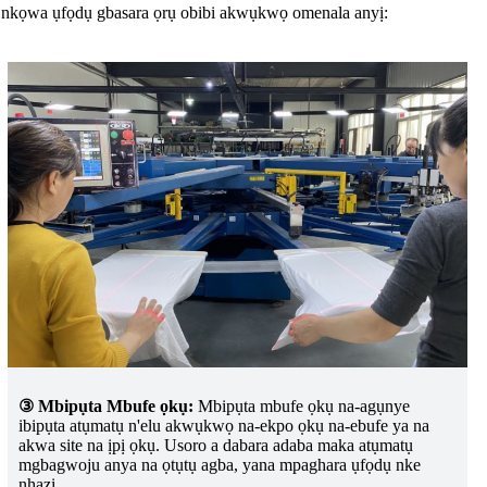
 bụ nkọwa ụfọdụ gbasara ọrụ obibi akwụkwọ omenala anyị:
③ Mbipụta Mbufe ọkụ:
Mbipụta mbufe ọkụ na-agụnye
ibipụta atụmatụ n'elu akwụkwọ na-ekpo ọkụ na-ebufe ya na
akwa site na ịpị ọkụ. Usoro a dabara adaba maka atụmatụ
mgbagwoju anya na ọtụtụ agba, yana mpaghara ụfọdụ nke
nhazi.