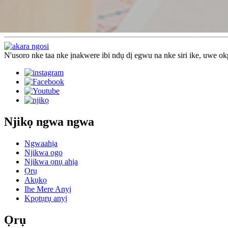
N'usoro nke taa nke ịnakwere ibi ndụ dị egwu na nke siri ike, uwe ok
Njikọ ngwa ngwa
Ngwaahịa
Njikwa ogo
Njikwa ọnụ ahịa
Ọrụ
Akụkọ
Ihe Mere Anyị
Kpọtụrụ anyị
Ọrụ