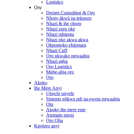
Logistics
Ọrụ
Design Consulting & Ọrụ
Nhọrọ ákwà na teknụzụ
Nhazi & ihe ọhụrụ
Nhazi zuru oke
Nhazi mbipụta
Nhazi nke akwa akwa
Okpomọkụ ebipụtara
Nhazi Cuff
Ọrụ nkwakọ ngwaahịa
Nhazi agba
Ọrụ Logistics
Mgbe-ahịa ọrụ
Ọrụ
Akụkọ
Ihe Mere Anyị
Ụbọchị nnyefe
Sistemụ njikwa ndị na-eweta ngwaahịa
Otu
Akụkọ ihe mere eme
Atụmatụ ngosi
Ọrụ Ọha
Kpọtụrụ anyị