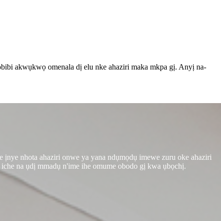
obibi akwụkwọ omenala dị elu nke ahaziri maka mkpa gị. Anyị na-
nye ịnye nhota ahaziri onwe ya yana ndụmọdụ imewe zuru oke ahaziri
ụrụ iche na ụdị mmadụ n'ime ihe omume obodo gị kwa ụbọchị.