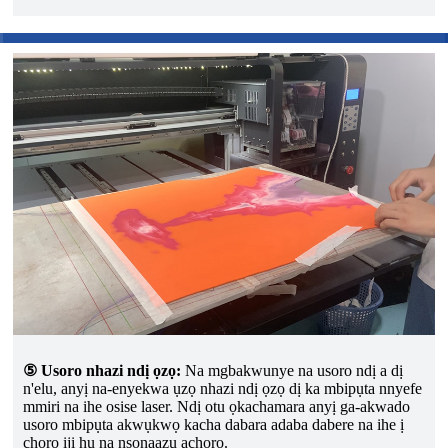
⑤ Usoro nhazi ndị ọzọ:
Na mgbakwunye na usoro ndị a dị
n'elu, anyị na-enyekwa ụzọ nhazi ndị ọzọ dị ka mbipụta nnyefe
mmiri na ihe osise laser. Ndị otu ọkachamara anyị ga-akwado
usoro mbipụta akwụkwọ kacha dabara adaba dabere na ihe ị
chọrọ iji hụ na nsonaazụ achọrọ.