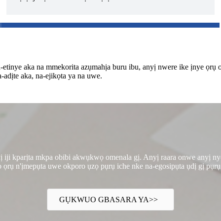
-etinye aka na mmekorita azụmahịa buru ibu, anyị nwere ike ịnye ọrụ 
-adịte aka, na-ejikọta ya na uwe.
nyị iji kparịta mkpa obibi akwụkwọ omenala gị. Anyị raara onwe anyị 
rụkọ ọrụ n'ịmepụta uwe okporo ụzọ pụrụ iche nke na-egosipụta ụdị gị p
GỤKWUO GBASARA YA>>