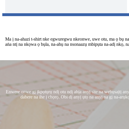
Ma ị na-ahazi t-shirt nke egwuregwu nkeonwe, uwe otu, ma ọ bụ na
aṅa ntị na nkọwa ọ bụla, na-ahụ na nsonaazụ mbipụta na-adị nkọ, na
Enwere onwe gị ịkpọtụrụ ndị otu ndị ahịa anyị site na webụsaịtị a
dabere na ihe ị chọrọ. Obi dị anyị ụtọ na anyị na gị na-a