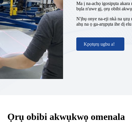
Ma ị na-achọ igosipụta akara
bụla n'uwe gị, ọrụ obibi akwụ
N'ịbụ onye na-eji nkà na ụzụ
ahụ na ọ ga-arụpụta ihe dị elu
Kpọtụrụ ugbu a!
Ọrụ obibi akwụkwọ omenala