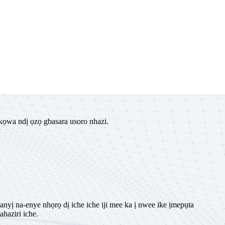
ọwa ndị ọzọ gbasara usoro nhazi.
yị na-enye nhọrọ dị iche iche iji mee ka ị nwee ike ịmepụta
haziri iche.