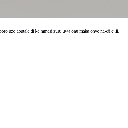
poro ụzọ apụtala dị ka mmasị zuru ụwa ọnụ maka onye na-eji ejiji.