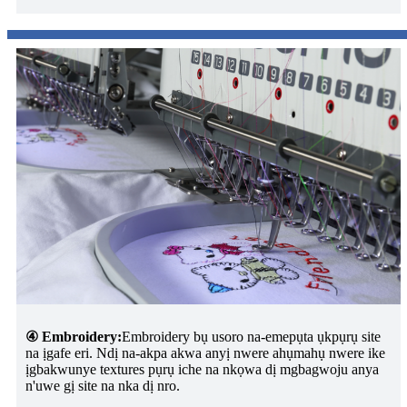
④ Embroidery:
Embroidery bụ usoro na-emepụta ụkpụrụ site
na ịgafe eri. Ndị na-akpa akwa anyị nwere ahụmahụ nwere ike
ịgbakwunye textures pụrụ iche na nkọwa dị mgbagwoju anya
n'uwe gị site na nka dị nro.