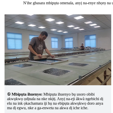
N'ihe gbasara mbipụta omenala, anyị na-enye nhọrọ na u
① Mbipụta ihuenyo:
Mbipụta ihuenyo bụ usoro obibi
akwụkwọ ọdịnala na nke nkịtị. Anyị na-eji ákwà ngebichi dị
elu na ink ọkachamara iji hụ na ebipụta akwụkwọ doro anya
ma dị egwu, nke a ga-enweta na akwa dị iche iche.