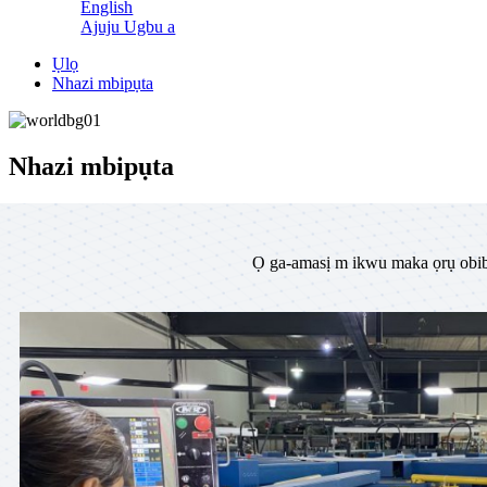
English
Ajuju Ugbu a
Ụlọ
Nhazi mbipụta
Nhazi mbipụta
Ọ ga-amasị m ikwu maka ọrụ obib