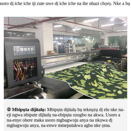
soro dị iche iche iji zute uwe dị iche iche na ihe nhazi chọrọ. Nke a
② Mbipụta dijitalụ:
Mbipụta dijitalụ bụ teknụzụ dị elu nke na-
eji ngwa nbipute dijitalụ na-ebipụta ozugbo na akwa. Usoro a
na-enye ohere maka usoro mgbagwoju anya na nkọwa dị
mgbagwoju anya, na-enwe mmeputakwa agba nke ọma.