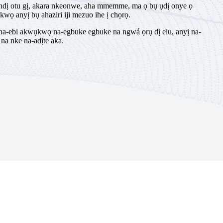
 ndị otu gị, akara nkeonwe, aha mmemme, ma ọ bụ ụdị onye ọ
kwọ anyị bụ ahaziri iji mezuo ihe ị chọrọ.
 na-ebi akwụkwọ na-egbuke egbuke na ngwá ọrụ dị elu, anyị na-
 na nke na-adịte aka.