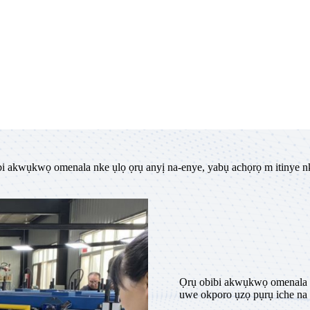
i akwụkwọ omenala nke ụlọ ọrụ anyị na-enye, yabụ achọrọ m itinye nk
Ọrụ obibi akwụkwọ omenala an
uwe okporo ụzọ pụrụ iche na a