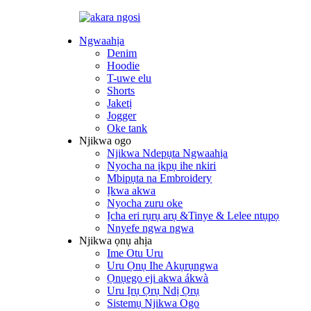
Ngwaahịa
Denim
Hoodie
T-uwe elu
Shorts
Jaketị
Jogger
Oke tank
Njikwa ogo
Njikwa Ndepụta Ngwaahịa
Nyocha na ịkpụ ihe nkiri
Mbipụta na Embroidery
Ịkwa akwa
Nyocha zuru oke
Ịcha eri rụrụ arụ &Tinye & Lelee ntụpọ
Nnyefe ngwa ngwa
Njikwa ọnụ ahịa
Ime Otu Uru
Uru Ọnụ Ihe Akụrụngwa
Ọnụego eji akwa ákwà
Uru Ịrụ Ọrụ Ndị Ọrụ
Sistemụ Njikwa Ogo