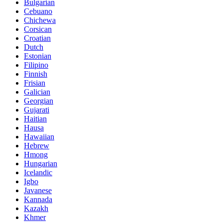
Bulgarian
Cebuano
Chichewa
Corsican
Croatian
Dutch
Estonian
Filipino
Finnish
Frisian
Galician
Georgian
Gujarati
Haitian
Hausa
Hawaiian
Hebrew
Hmong
Hungarian
Icelandic
Igbo
Javanese
Kannada
Kazakh
Khmer