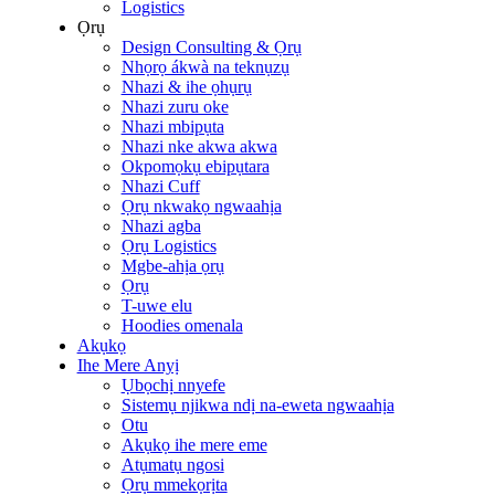
Logistics
Ọrụ
Design Consulting & Ọrụ
Nhọrọ ákwà na teknụzụ
Nhazi & ihe ọhụrụ
Nhazi zuru oke
Nhazi mbipụta
Nhazi nke akwa akwa
Okpomọkụ ebipụtara
Nhazi Cuff
Ọrụ nkwakọ ngwaahịa
Nhazi agba
Ọrụ Logistics
Mgbe-ahịa ọrụ
Ọrụ
T-uwe elu
Hoodies omenala
Akụkọ
Ihe Mere Anyị
Ụbọchị nnyefe
Sistemụ njikwa ndị na-eweta ngwaahịa
Otu
Akụkọ ihe mere eme
Atụmatụ ngosi
Ọrụ mmekọrịta