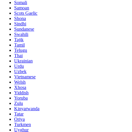
Somali
Samoan
Scots Gaelic
Shona
Sindhi
Sundanese
Swahili
Tajik
Tamil
Telugu
Thai
Ukrainian
Urdu
Uzbek
Vietnamese
Welsh
Xhosa
Yiddish
Yoruba
Zulu
Kinyarwanda
Tatar
Oriya
Turkmen
Uyghur