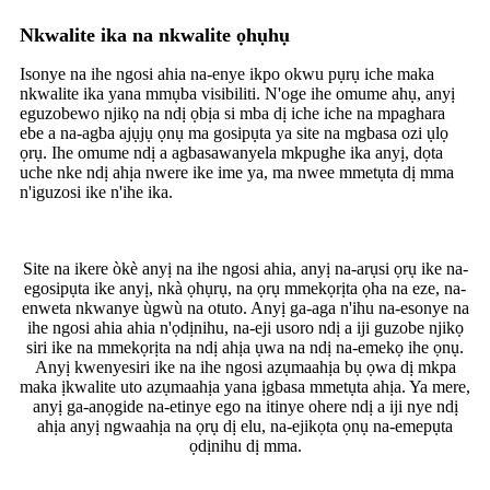
Nkwalite ika na nkwalite ọhụhụ
Isonye na ihe ngosi ahia na-enye ikpo okwu pụrụ iche maka
nkwalite ika yana mmụba visibiliti. N'oge ihe omume ahụ, anyị
eguzobewo njikọ na ndị ọbịa si mba dị iche iche na mpaghara
ebe a na-agba ajụjụ ọnụ ma gosipụta ya site na mgbasa ozi ụlọ
ọrụ. Ihe omume ndị a agbasawanyela mkpughe ika anyị, dọta
uche nke ndị ahịa nwere ike ime ya, ma nwee mmetụta dị mma
n'iguzosi ike n'ihe ika.
Site na ikere òkè anyị na ihe ngosi ahia, anyị na-arụsi ọrụ ike na-
egosipụta ike anyị, nkà ọhụrụ, na ọrụ mmekọrịta ọha na eze, na-
enweta nkwanye ùgwù na otuto. Anyị ga-aga n'ihu na-esonye na
ihe ngosi ahia ahia n'ọdịnihu, na-eji usoro ndị a iji guzobe njikọ
siri ike na mmekọrịta na ndị ahịa ụwa na ndị na-emekọ ihe ọnụ.
Anyị kwenyesiri ike na ihe ngosi azụmaahịa bụ ọwa dị mkpa
maka ịkwalite uto azụmaahịa yana ịgbasa mmetụta ahịa. Ya mere,
anyị ga-anọgide na-etinye ego na itinye ohere ndị a iji nye ndị
ahịa anyị ngwaahịa na ọrụ dị elu, na-ejikọta ọnụ na-emepụta
ọdịnihu dị mma.