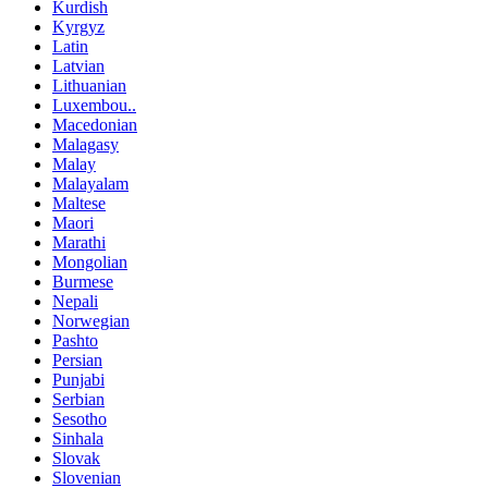
Kurdish
Kyrgyz
Latin
Latvian
Lithuanian
Luxembou..
Macedonian
Malagasy
Malay
Malayalam
Maltese
Maori
Marathi
Mongolian
Burmese
Nepali
Norwegian
Pashto
Persian
Punjabi
Serbian
Sesotho
Sinhala
Slovak
Slovenian