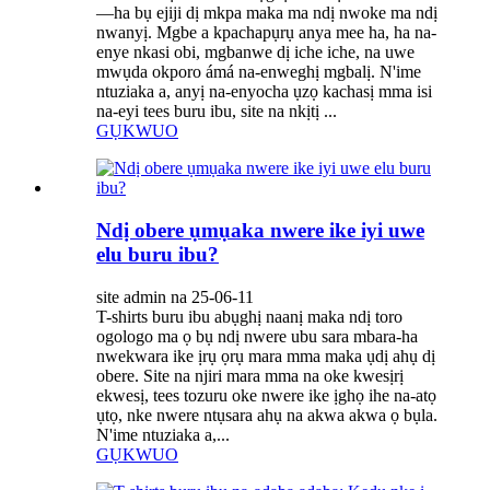
—ha bụ ejiji dị mkpa maka ma ndị nwoke ma ndị
nwanyị. Mgbe a kpachapụrụ anya mee ha, ha na-
enye nkasi obi, mgbanwe dị iche iche, na uwe
mwụda okporo ámá na-enweghị mgbalị. N'ime
ntuziaka a, anyị na-enyocha ụzọ kachasị mma isi
na-eyi tees buru ibu, site na nkịtị ...
GỤKWUO
Ndị obere ụmụaka nwere ike iyi uwe
elu buru ibu?
site admin na 25-06-11
T-shirts buru ibu abụghị naanị maka ndị toro
ogologo ma ọ bụ ndị nwere ubu sara mbara-ha
nwekwara ike ịrụ ọrụ mara mma maka ụdị ahụ dị
obere. Site na njiri mara mma na oke kwesịrị
ekwesị, tees tozuru oke nwere ike ịghọ ihe na-atọ
ụtọ, nke nwere ntụsara ahụ na akwa akwa ọ bụla.
N'ime ntuziaka a,...
GỤKWUO