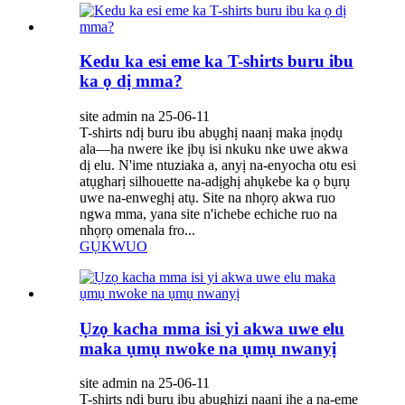
Kedu ka esi eme ka T-shirts buru ibu
ka ọ dị mma?
site admin na 25-06-11
T-shirts ndị buru ibu abụghị naanị maka ịnọdụ
ala—ha nwere ike ịbụ isi nkuku nke uwe akwa
dị elu. N'ime ntuziaka a, anyị na-enyocha otu esi
atụgharị silhouette na-adịghị ahụkebe ka ọ bụrụ
uwe na-enweghị atụ. Site na nhọrọ akwa ruo
ngwa mma, yana site n'ichebe echiche ruo na
nhọrọ omenala fro...
GỤKWUO
Ụzọ kacha mma isi yi akwa uwe elu
maka ụmụ nwoke na ụmụ nwanyị
site admin na 25-06-11
T-shirts ndị buru ibu abụghịzi naanị ihe a na-eme