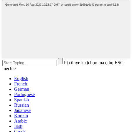
Pịa tinye ka ịchọọ ma ọ bụ ESC
mechie
English
French
German
Portuguese
Spanish
Russian
Japanese
Korean
Arabic
Irish
Greek