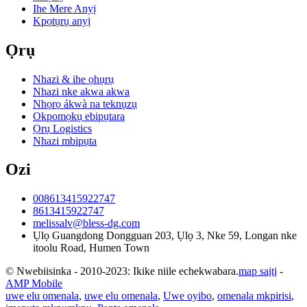
Ihe Mere Anyị
Kpọtụrụ anyị
Ọrụ
Nhazi & ihe ọhụrụ
Nhazi nke akwa akwa
Nhọrọ ákwà na teknụzụ
Okpomọkụ ebipụtara
Ọrụ Logistics
Nhazi mbipụta
Ozi
008613415922747
8613415922747
melissalv@bless-dg.com
Ụlọ Guangdong Dongguan 203, Ụlọ 3, Nke 59, Longan nke
itoolu Road, Humen Town
© Nwebiisinka - 2010-2023: Ikike niile echekwabara.
map saịtị
-
AMP Mobile
uwe elu omenala
,
uwe elu omenala
,
Uwe oyibo
,
omenala mkpirisi
,