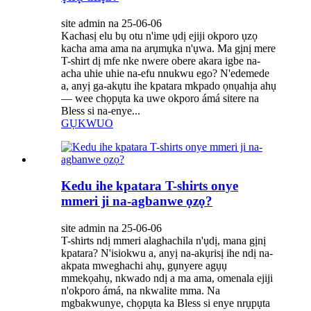
site admin na 25-06-06
Kachasị elu bụ otu n'ime ụdị ejiji okporo ụzọ
kacha ama ama na arụmụka n'ụwa. Ma gịnị mere
T-shirt dị mfe nke nwere obere akara igbe na-
acha uhie uhie na-efu nnukwu ego? N'edemede
a, anyị ga-akụtu ihe kpatara mkpado ọnụahịa ahụ
— wee chọpụta ka uwe okporo ámá sitere na
Bless si na-enye...
GỤKWUO
Kedu ihe kpatara T-shirts onye
mmeri ji na-agbanwe ọzọ?
site admin na 25-06-06
T-shirts ndị mmeri alaghachila n'ụdị, mana gịnị
kpatara? N'isiokwu a, anyị na-akụrisị ihe ndị na-
akpata mweghachi ahụ, gụnyere agụụ
mmekọahụ, nkwado ndị a ma ama, omenala ejiji
n'okporo ámá, na nkwalite mma. Na
mgbakwunye, chọpụta ka Bless si enye nrụpụta