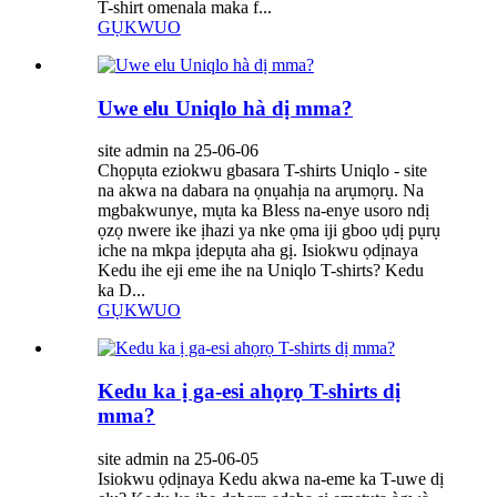
T-shirt omenala maka f...
GỤKWUO
Uwe elu Uniqlo hà dị mma?
site admin na 25-06-06
Chọpụta eziokwu gbasara T-shirts Uniqlo - site
na akwa na dabara na ọnụahịa na arụmọrụ. Na
mgbakwunye, mụta ka Bless na-enye usoro ndị
ọzọ nwere ike ịhazi ya nke ọma iji gboo ụdị pụrụ
iche na mkpa ịdepụta aha gị. Isiokwu ọdịnaya
Kedu ihe eji eme ihe na Uniqlo T-shirts? Kedu
ka D...
GỤKWUO
Kedu ka ị ga-esi ahọrọ T-shirts dị
mma?
site admin na 25-06-05
Isiokwu ọdịnaya Kedu akwa na-eme ka T-uwe dị