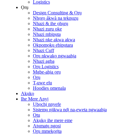
Logistics
Ọrụ
Design Consulting & Ọrụ
Nhọrọ ákwà na teknụzụ
Nhazi & ihe ọhụrụ
Nhazi zuru oke
Nhazi mbipụta
Nhazi nke akwa akwa
Okpomọkụ ebipụtara
Nhazi Cuff
Ọrụ nkwakọ ngwaahịa
Nhazi agba
Ọrụ Logistics
Mgbe-ahịa ọrụ
Ọrụ
T-uwe elu
Hoodies omenala
Akụkọ
Ihe Mere Anyị
Ụbọchị nnyefe
Sistemụ njikwa ndị na-eweta ngwaahịa
Otu
Akụkọ ihe mere eme
Atụmatụ ngosi
Ọrụ mmekọrịta