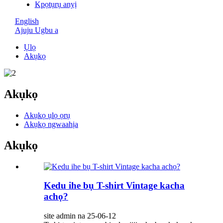
Kpọtụrụ anyị
English
Ajuju Ugbu a
Ụlọ
Akụkọ
Akụkọ
Akụkọ ụlọ ọrụ
Akụkọ ngwaahịa
Akụkọ
Kedu ihe bụ T-shirt Vintage kacha
achọ?
site admin na 25-06-12