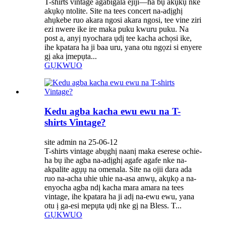
T-shirts vintage agabigala ejiji—ha bụ akụkụ nke
akụkọ ntolite. Site na tees concert na-adịghị
ahụkebe ruo akara ngosi akara ngosi, tee vine ziri
ezi nwere ike ire maka puku kwuru puku. Na
post a, anyị nyochara ụdị tee kacha achọsi ike,
ihe kpatara ha ji baa uru, yana otu ngọzi si enyere
gị aka ịmepụta...
GỤKWUO
Kedu agba kacha ewu ewu na T-
shirts Vintage?
site admin na 25-06-12
T-shirts vintage abụghị naanị maka eserese ochie-
ha bụ ihe agba na-adịghị agafe agafe nke na-
akpalite agụụ na omenala. Site na ojii dara ada
ruo na-acha uhie uhie na-asa anwụ, akụkọ a na-
enyocha agba ndị kacha mara amara na tees
vintage, ihe kpatara ha ji adị na-ewu ewu, yana
otu ị ga-esi mepụta ụdị nke gị na Bless. T...
GỤKWUO