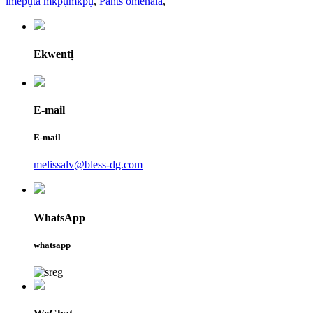
imepụta mkpụmkpụ
,
Pants omenala
,
Ekwentị
E-mail
E-mail
melissalv@bless-dg.com
WhatsApp
whatsapp