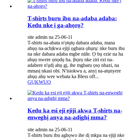
T-shirts buru ibu na-adaba adaba:
Kedu nke ị ga-ahọrọ?
site admin na 25-06-11
T-shirts na-abata n'ọtụtụ dabara adaba, mana
abụọ na-achịkwa ejiji ọgbara ọhụrụ: nke buru ibu
na nke dabara adaba mgbe niile. Ọ bụ ezie na ha
abụọ nwere ọnọdụ ha, ịhọrọ nke ziri ezi na-
adabere n'ụdị ahụ gị, ihe mgbaru ọsọ nhazi, na
mmasị nkasi obi. N'isiokwu a, anyị na-atụnyere
abụọ ahụ wee webata ka Bless off...
GỤKWUO
Kedu ka esi eji ejiji akwa T-shirts na-
enweghị anya na-adịghị mma?
site admin na 25-06-11
T-shirts buru ibu aghọwo ihe dị mkpa na ejiji nke