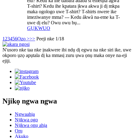
elu? Kedu ka ihe dabara adaba si emetụta àgwà
T-shirt? Kedu ihe kpatara ịkwa akwa ji dị mkpa
maka ogologo uwe T-shirt? T-shirts nwere ike
imeziwanye mma? --- Kedu ákwà na-eme ka T-
uwe dị elu? Owu owu bụ...
GỤKWUO
1
2
3
4
5
6
Ọzọ >
>>
Peeji nke 1/18
N'usoro nke taa nke ịnakwere ibi ndụ dị egwu na nke siri ike, uwe
okporo ụzọ apụtala dị ka mmasị zuru ụwa ọnụ maka onye na-eji
ejiji.
Njikọ ngwa ngwa
Ngwaahịa
Njikwa ogo
Njikwa ọnụ ahịa
Ọrụ
Akụkọ