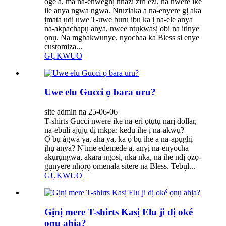
oge a, ma na-enweghị nhazi ziri ezi, ha nwere ike
ile anya ngwa ngwa. Ntuziaka a na-enyere gị aka
ịmata ụdị uwe T-uwe buru ibu ka ị na-ele anya
na-akpachapụ anya, nwee ntụkwasị obi na itinye
ọnụ. Na mgbakwunye, nyochaa ka Bless si enye
customiza...
GỤKWUO
Uwe elu Gucci ọ bara uru?
site admin na 25-06-06
T-shirts Gucci nwere ike na-eri ọtụtụ narị dollar,
na-ebuli ajụjụ dị mkpa: kedu ihe ị na-akwụ?
Ọ̀ bụ àgwà ya, aha ya, ka ọ̀ bụ ihe a na-apụghị
ịhụ anya? N'ime edemede a, anyị na-enyocha
akụrụngwa, akara ngosi, nka nka, na ihe ndị ọzọ-
gụnyere nhọrọ omenala sitere na Bless. Tebụl...
GỤKWUO
Gịnị mere T-shirts Kasị Elu ji dị oké
ọnụ ahịa?