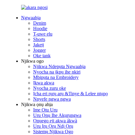
Ngwaahịa
Denim
Hoodie
T-uwe elu
Shorts
Jaketị
Jogger
Oke tank
Njikwa ogo
Njikwa Ndepụta Ngwaahịa
Nyocha na ịkpụ ihe nkiri
Mbipụta na Embroidery
Ịkwa akwa
Nyocha zuru oke
Ịcha eri rụrụ arụ &Tinye & Lelee ntụpọ
Nnyefe ngwa ngwa
Njikwa ọnụ ahịa
Ime Otu Uru
Uru Ọnụ Ihe Akụrụngwa
Ọnụego eji akwa ákwà
Uru Ịrụ Ọrụ Ndị Ọrụ
Sistemụ Njikwa Ogo