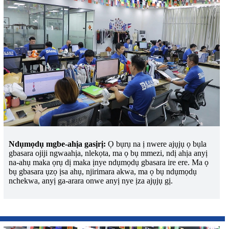
Ndụmọdụ mgbe-ahịa gasịrị:
Ọ bụrụ na ị nwere ajụjụ ọ bụla
gbasara ojiji ngwaahịa, nlekọta, ma ọ bụ mmezi, ndị ahịa anyị
na-ahụ maka ọrụ dị maka ịnye ndụmọdụ gbasara ire ere. Ma ọ
bụ gbasara ụzọ ịsa ahụ, njirimara akwa, ma ọ bụ ndụmọdụ
nchekwa, anyị ga-arara onwe anyị nye ịza ajụjụ gị.