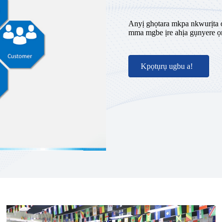
Anyị ghọtara mkpa nkwurịta ok
mma mgbe ịre ahịa gụnyere ọr
Kpọtụrụ ugbu a!