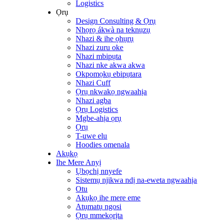
Logistics
Ọrụ
Design Consulting & Ọrụ
Nhọrọ ákwà na teknụzụ
Nhazi & ihe ọhụrụ
Nhazi zuru oke
Nhazi mbipụta
Nhazi nke akwa akwa
Okpomọkụ ebipụtara
Nhazi Cuff
Ọrụ nkwakọ ngwaahịa
Nhazi agba
Ọrụ Logistics
Mgbe-ahịa ọrụ
Ọrụ
T-uwe elu
Hoodies omenala
Akụkọ
Ihe Mere Anyị
Ụbọchị nnyefe
Sistemụ njikwa ndị na-eweta ngwaahịa
Otu
Akụkọ ihe mere eme
Atụmatụ ngosi
Ọrụ mmekọrịta