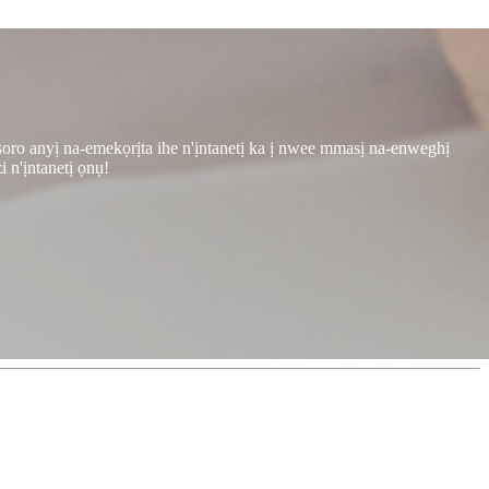
ro anyị na-emekọrịta ihe n'ịntanetị ka ị nwee mmasị na-enweghị
 n'ịntanetị ọnụ!