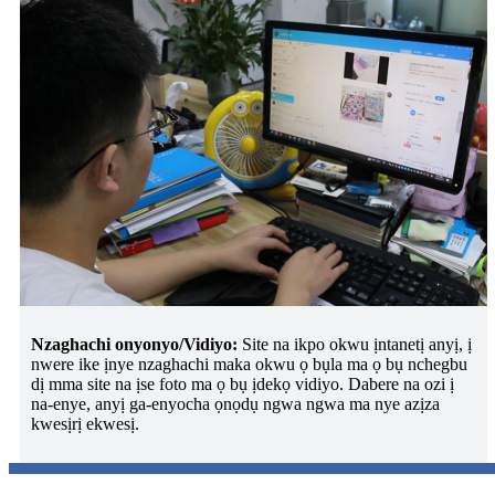
Nzaghachi onyonyo/Vidiyo:
Site na ikpo okwu ịntanetị anyị, ị
nwere ike ịnye nzaghachi maka okwu ọ bụla ma ọ bụ nchegbu
dị mma site na ịse foto ma ọ bụ ịdekọ vidiyo. Dabere na ozi ị
na-enye, anyị ga-enyocha ọnọdụ ngwa ngwa ma nye azịza
kwesịrị ekwesị.