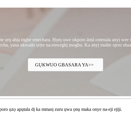
mịhe ọrụ ahịa mgbe emechara. Họrọ uwe okporo ámá omenala anyị wee so
echa, yana nkwado ọrịre na-enweghị nsogbu. Ka anyị malite njem nhazi
GỤKWUO GBASARA YA>>
poro ụzọ apụtala dị ka mmasị zuru ụwa ọnụ maka onye na-eji ejiji.