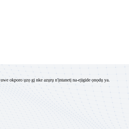
 uwe okporo ụzọ gị nke azụrụ n'ịntanetị na-ejigide ọnọdụ ya.