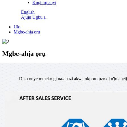
Kpọtụrụ anyị
English
Ajuju Ugbu a
Ụlọ
Mgbe-ahịa ọrụ
Mgbe-ahịa ọrụ
Dịka onye mmekọ gị na-ahazi akwa okporo ụzọ dị n'ịntanetị, 