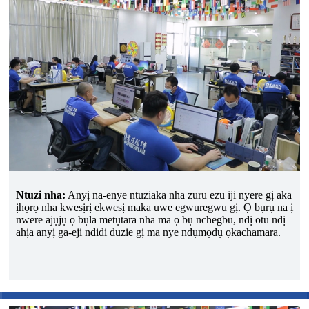
Ntuzi nha:
Anyị na-enye ntuziaka nha zuru ezu iji nyere gị aka
ịhọrọ nha kwesịrị ekwesị maka uwe egwuregwu gị. Ọ bụrụ na ị
nwere ajụjụ ọ bụla metụtara nha ma ọ bụ nchegbu, ndị otu ndị
ahịa anyị ga-eji ndidi duzie gị ma nye ndụmọdụ ọkachamara.