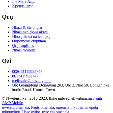
Ihe Mere Anyị
Kpọtụrụ anyị
Ọrụ
Nhazi & ihe ọhụrụ
Nhazi nke akwa akwa
Nhọrọ ákwà na teknụzụ
Okpomọkụ ebipụtara
Ọrụ Logistics
Nhazi mbipụta
Ozi
008613415922747
8613415922747
melissalv@bless-dg.com
Ụlọ Guangdong Dongguan 203, Ụlọ 3, Nke 59, Longan nke
itoolu Road, Humen Town
© Nwebiisinka - 2010-2023: Ikike niile echekwabara.
map saịtị
-
AMP Mobile
uwe elu omenala
,
Pants omenala
,
omenala mkpirisi
,
imepụta
mkpụmkpụ
,
Uwe oyibo
,
uwe elu omenala
,