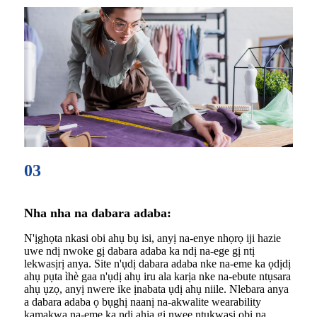
03
Nha nha na dabara adaba:
N'ịghọta nkasi obi ahụ bụ isi, anyị na-enye nhọrọ iji hazie
uwe ndị nwoke gị dabara adaba ka ndị na-ege gị ntị
lekwasịrị anya. Site n'ụdị dabara adaba nke na-eme ka ọdịdị
ahụ pụta ìhè gaa n'ụdị ahụ iru ala karịa nke na-ebute ntụsara
ahụ ụzọ, anyị nwere ike ịnabata ụdị ahụ niile. Nlebara anya
a dabara adaba ọ bụghị naanị na-akwalite wearability
kamakwa na-eme ka ndị ahịa gị nwee ntụkwasị obi na