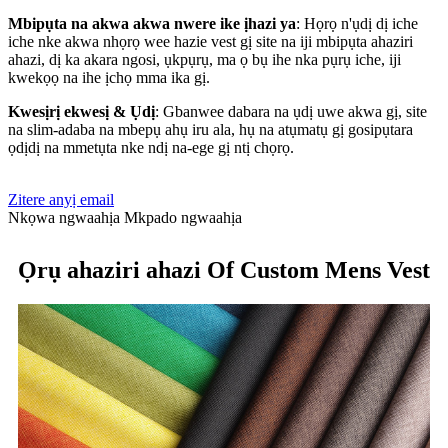
Mbipụta na akwa akwa nwere ike ịhazi ya
: Họrọ n'ụdị dị iche
iche nke akwa nhọrọ wee hazie vest gị site na iji mbipụta ahaziri
ahazi, dị ka akara ngosi, ụkpụrụ, ma ọ bụ ihe nka pụrụ iche, iji
kwekọọ na ihe ịchọ mma ika gị.
Kwesịrị ekwesị & Ụdị
: Gbanwee dabara na ụdị uwe akwa gị, site
na slim-adaba na mbepụ ahụ iru ala, hụ na atụmatụ gị gosipụtara
ọdịdị na mmetụta nke ndị na-ege gị ntị chọrọ.
Zitere anyị email
Nkọwa ngwaahịa
Mkpado ngwaahịa
Ọrụ ahaziri ahazi Of Custom Mens Vest