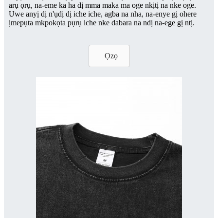
arụ ọrụ, na-eme ka ha dị mma maka ma oge nkịtị na nke oge.
Uwe anyị dị n'ụdị dị iche iche, agba na nha, na-enye gị ohere
ịmepụta mkpokọta pụrụ iche nke dabara na ndị na-ege gị ntị.
Ọzọ