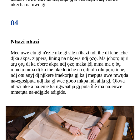
nkecha na uwe gị.
04
Nhazi nhazi
Mee uwe elu gị n'ezie nke gị site n'ịhazi ụdị ihe dị iche iche
dịka akpa, zippers, lining na nkọwa ndị ọzọ. Ma ịchọrọ njiri
arụ ọrụ dị ka obere akpa ndị ọzọ maka ịdị mma ma ọ bụ
mmetụ mma dị ka ihe nkedo iche na ụdị olu olu pụrụ iche,
ndị otu anyị dị njikere imekọrịta gị ka ị mepụta uwe mwụda
na-egosipụta ụdị ika gị wee gboo mkpa ndị ahịa gị. Ọkwa
nhazi nke a na-eme ka ngwaahịa gị pụta ìhè ma na-enwe
mmetụta na-adịgide adịgide.