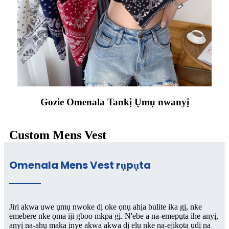
Gozie Omenala Tankị Ụmụ nwanyị
Custom Mens Vest
Omenala Mens Vest rụpụta
Jiri akwa uwe ụmụ nwoke dị oke ọnụ ahịa bulite ika gị, nke
emebere nke ọma iji gboo mkpa gị. N'ebe a na-emepụta ihe anyị,
anyị na-ahụ maka ịnye akwa akwa dị elu nke na-ejikọta ụdị na