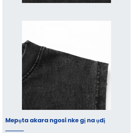
Mepụta akara ngosi nke gị na ụdị