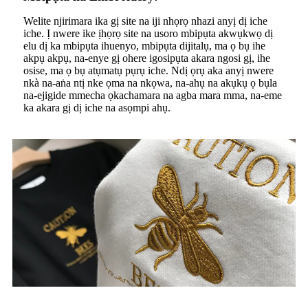
Welite njirimara ika gị site na iji nhọrọ nhazi anyị dị iche
iche. Ị nwere ike ịhọrọ site na usoro mbipụta akwụkwọ dị
elu dị ka mbipụta ihuenyo, mbipụta dijitalụ, ma ọ bụ ihe
akpụ akpụ, na-enye gị ohere igosipụta akara ngosi gị, ihe
osise, ma ọ bụ atụmatụ pụrụ iche. Ndị ọrụ aka anyị nwere
nkà na-aṅa ntị nke ọma na nkọwa, na-ahụ na akụkụ ọ bụla
na-ejigide mmecha ọkachamara na agba mara mma, na-eme
ka akara gị dị iche na asọmpi ahụ.