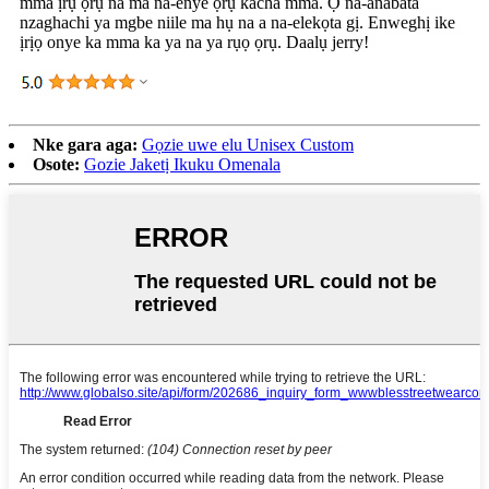
mma ịrụ ọrụ na ma na-enye ọrụ kacha mma. Ọ na-anabata
nzaghachi ya mgbe niile ma hụ na a na-elekọta gị. Enweghị ike
ịrịọ onye ka mma ka ya na ya rụọ ọrụ. Daalụ jerry!
Nke gara aga:
Gọzie uwe elu Unisex Custom
Osote:
Gozie Jaketị Ikuku Omenala