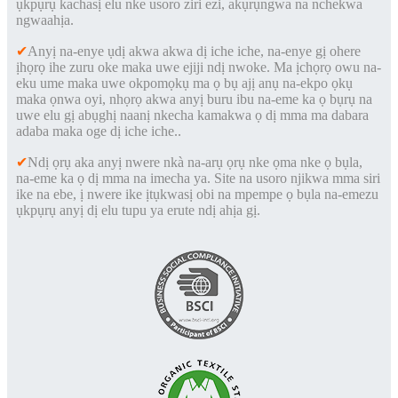
ụkpụrụ kachasị elu nke usoro ziri ezi, akụrụngwa na nchekwa
ngwaahịa.
✔
Anyị na-enye ụdị akwa akwa dị iche iche, na-enye gị ohere
ịhọrọ ihe zuru oke maka uwe ejiji ndị nwoke. Ma ịchọrọ owu na-
eku ume maka uwe okpomọkụ ma ọ bụ ajị anụ na-ekpo ọkụ
maka ọnwa oyi, nhọrọ akwa anyị buru ibu na-eme ka ọ bụrụ na
uwe elu gị abụghị naanị nkecha kamakwa ọ dị mma ma dabara
adaba maka oge dị iche iche.
.
✔
Ndị ọrụ aka anyị nwere nkà na-arụ ọrụ nke ọma nke ọ bụla,
na-eme ka ọ dị mma na imecha ya. Site na usoro njikwa mma siri
ike na ebe, ị nwere ike ịtụkwasị obi na mpempe ọ bụla na-emezu
ụkpụrụ anyị dị elu tupu ya erute ndị ahịa gị
.