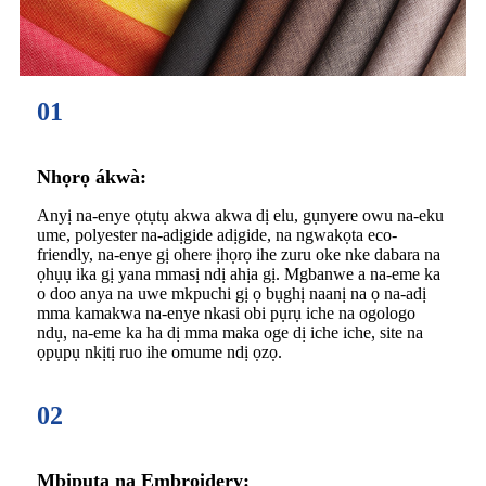
01
Nhọrọ ákwà:
Anyị na-enye ọtụtụ akwa akwa dị elu, gụnyere owu na-eku
ume, polyester na-adịgide adịgide, na ngwakọta eco-
friendly, na-enye gị ohere ịhọrọ ihe zuru oke nke dabara na
ọhụụ ika gị yana mmasị ndị ahịa gị. Mgbanwe a na-eme ka
o doo anya na uwe mkpuchi gị ọ bụghị naanị na ọ na-adị
mma kamakwa na-enye nkasi obi pụrụ iche na ogologo
ndụ, na-eme ka ha dị mma maka oge dị iche iche, site na
ọpụpụ nkịtị ruo ihe omume ndị ọzọ.
02
Mbipụta na Embroidery: