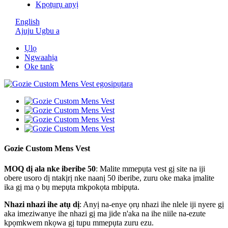
Kpọtụrụ anyị
English
Ajuju Ugbu a
Ụlọ
Ngwaahịa
Oke tank
Gozie Custom Mens Vest
MOQ dị ala nke iberibe 50
: Malite mmepụta vest gị site na iji
obere usoro dị ntakịrị nke naanị 50 iberibe, zuru oke maka ịmalite
ika gị ma ọ bụ mepụta mkpokọta mbipụta.
Nhazi nhazi ihe atụ dị
: Anyị na-enye ọrụ nhazi ihe nlele iji nyere gị
aka imeziwanye ihe nhazi gị ma jide n'aka na ihe niile na-ezute
kpọmkwem nkọwa gị tupu mmepụta zuru ezu.