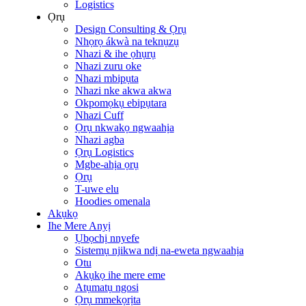
Logistics
Ọrụ
Design Consulting & Ọrụ
Nhọrọ ákwà na teknụzụ
Nhazi & ihe ọhụrụ
Nhazi zuru oke
Nhazi mbipụta
Nhazi nke akwa akwa
Okpomọkụ ebipụtara
Nhazi Cuff
Ọrụ nkwakọ ngwaahịa
Nhazi agba
Ọrụ Logistics
Mgbe-ahịa ọrụ
Ọrụ
T-uwe elu
Hoodies omenala
Akụkọ
Ihe Mere Anyị
Ụbọchị nnyefe
Sistemụ njikwa ndị na-eweta ngwaahịa
Otu
Akụkọ ihe mere eme
Atụmatụ ngosi
Ọrụ mmekọrịta