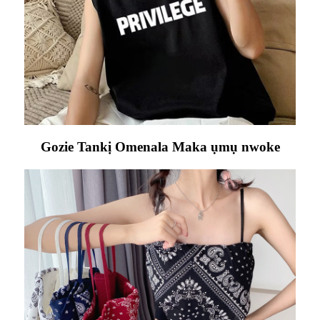
Gozie Tankị Omenala Maka ụmụ nwoke