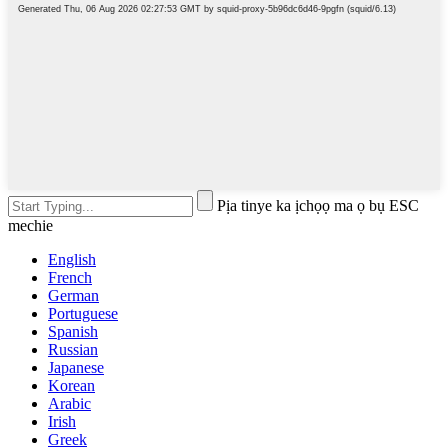
Pịa tinye ka ịchọọ ma ọ bụ ESC
mechie
English
French
German
Portuguese
Spanish
Russian
Japanese
Korean
Arabic
Irish
Greek