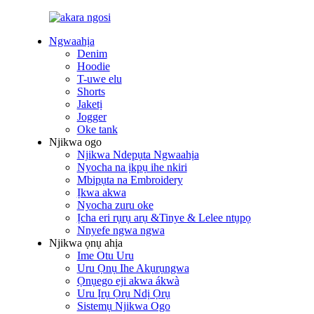
Ngwaahịa
Denim
Hoodie
T-uwe elu
Shorts
Jaketị
Jogger
Oke tank
Njikwa ogo
Njikwa Ndepụta Ngwaahịa
Nyocha na ịkpụ ihe nkiri
Mbipụta na Embroidery
Ịkwa akwa
Nyocha zuru oke
Ịcha eri rụrụ arụ &Tinye & Lelee ntụpọ
Nnyefe ngwa ngwa
Njikwa ọnụ ahịa
Ime Otu Uru
Uru Ọnụ Ihe Akụrụngwa
Ọnụego eji akwa ákwà
Uru Ịrụ Ọrụ Ndị Ọrụ
Sistemụ Njikwa Ogo