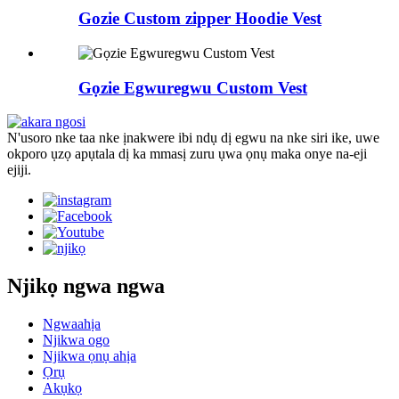
Gozie Custom zipper Hoodie Vest
Gọzie Egwuregwu Custom Vest
N'usoro nke taa nke ịnakwere ibi ndụ dị egwu na nke siri ike, uwe
okporo ụzọ apụtala dị ka mmasị zuru ụwa ọnụ maka onye na-eji
ejiji.
Njikọ ngwa ngwa
Ngwaahịa
Njikwa ogo
Njikwa ọnụ ahịa
Ọrụ
Akụkọ