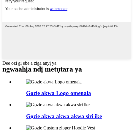
Dee ozi gị ebe a ziga anyị ya
ngwaahịa ndị metụtara ya
Gozie akwa Logo omenala
Gọzie akwa akwa akwa siri ike