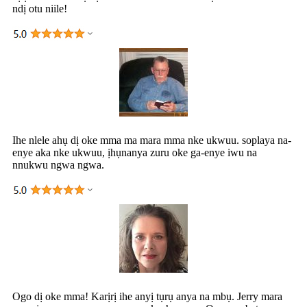
ndị otu niile!
Ihe nlele ahụ dị oke mma ma mara mma nke ukwuu. soplaya na-
enye aka nke ukwuu, ịhụnanya zuru oke ga-enye iwu na
nnukwu ngwa ngwa.
Ogo dị oke mma! Karịrị ihe anyị tụrụ anya na mbụ. Jerry mara