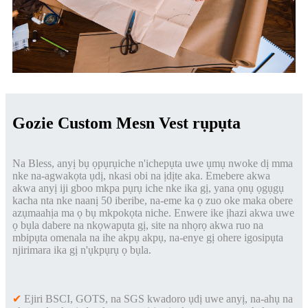
Gozie Custom Mesn Vest rụpụta
Na Bless, anyị bụ ọpụrụiche n'ichepụta uwe ụmụ nwoke dị mma
nke na-agwakọta ụdị, nkasi obi na ịdịte aka. Emebere akwa
akwa anyị iji gboo mkpa pụrụ iche nke ika gị, yana ọnụ ọgụgụ
kacha nta nke naanị 50 iberibe, na-eme ka ọ zuo oke maka obere
azụmaahịa ma ọ bụ mkpokọta niche. Enwere ike ịhazi akwa uwe
ọ bụla dabere na nkọwapụta gị, site na nhọrọ akwa ruo na
mbipụta omenala na ihe akpụ akpụ, na-enye gị ohere igosipụta
njirimara ika gị n'ụkpụrụ ọ bụla.
✔
Ejiri BSCI, GOTS, na SGS kwadoro ụdị uwe anyị, na-ahụ na