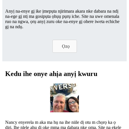
Anyị na-enye gị ike ịmepụta njirimara akara nke dabara na ndị
na-ege gị ntị ma gosipụta ọhụụ pụrụ iche. Site na uwe omenala
ruo na ngwa, ọrụ anyị zuru oke na-enye gị ohere iweta echiche
gị na ndụ.
Ọzọ
Kedu ihe onye ahịa anyị kwuru
Nancy enyerela m aka ma hụ na ihe niile dị otu m chọrọ ka ọ
dịrị. Ihe nlele ahụ dị oke mma ma dabara nke ọma. Site na ekele