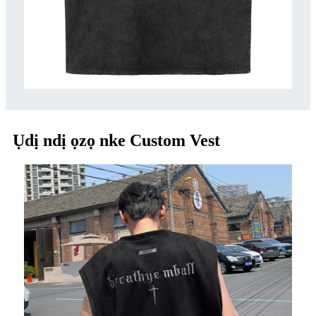
Ụdị ndị ọzọ nke Custom Vest