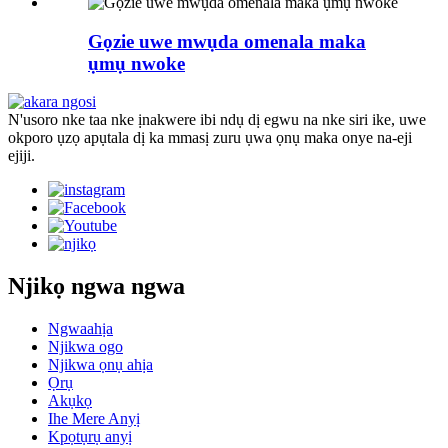
Gọzie uwe mwụda omenala maka
ụmụ nwoke
N'usoro nke taa nke ịnakwere ibi ndụ dị egwu na nke siri ike, uwe
okporo ụzọ apụtala dị ka mmasị zuru ụwa ọnụ maka onye na-eji
ejiji.
Njikọ ngwa ngwa
Ngwaahịa
Njikwa ogo
Njikwa ọnụ ahịa
Ọrụ
Akụkọ
Ihe Mere Anyị
Kpọtụrụ anyị