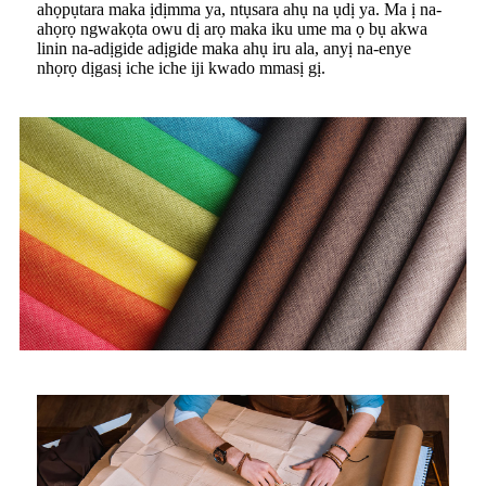
ahọpụtara maka ịdịmma ya, ntụsara ahụ na ụdị ya. Ma ị na-
ahọrọ ngwakọta owu dị arọ maka iku ume ma ọ bụ akwa
linin na-adịgide adịgide maka ahụ iru ala, anyị na-enye
nhọrọ dịgasị iche iche iji kwado mmasị gị.