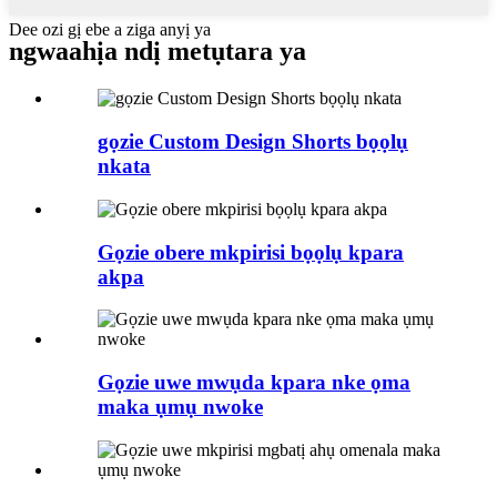
Dee ozi gị ebe a ziga anyị ya
ngwaahịa ndị metụtara ya
gọzie Custom Design Shorts bọọlụ
nkata
Gọzie obere mkpirisi bọọlụ kpara
akpa
Gọzie uwe mwụda kpara nke ọma
maka ụmụ nwoke