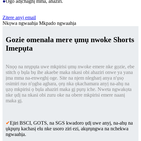
●
Ogo adịchaghị mma, ahaziri.
Zitere anyị email
Nkọwa ngwaahịa
Mkpado ngwaahịa
Gozie omenala mere ụmụ nwoke Shorts
Imepụta
Nnọọ na nrụpụta uwe mkpirisi ụmụ nwoke emere nke gọzie, ebe
stitch ọ bụla bụ ihe akaebe maka nkasi obi ahaziri onwe ya yana
ịma mma na-enweghị oge. Site na njem nlegharị anya n'ụsọ
osimiri ruo n'ọgba aghara, ọrụ nka ọkachamara anyị na-ahụ na
ụzọ mkpirisi ọ bụla ahaziri maka gị pụrụ iche. Nweta ngwakọta
nke ụdị na nkasi obi zuru oke na obere mkpirisi emere naanị
maka gị.
✔
Ejiri BSCI, GOTS, na SGS kwadoro ụdị uwe anyị, na-ahụ na
ụkpụrụ kachasị elu nke usoro ziri ezi, akụrụngwa na nchekwa
ngwaahịa.