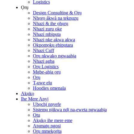
Logistics
Ọrụ
Design Consulting & Ọrụ
Nhọrọ ákwà na teknụzụ
Nhazi & ihe ọhụrụ
Nhazi zuru oke
Nhazi mbipụta
Nhazi nke akwa akwa
Okpomọkụ ebipụtara
Nhazi Cuff
Ọrụ nkwakọ ngwaahịa
Nhazi agba
Ọrụ Logistics
Mgbe-ahịa ọrụ
Ọrụ
T-uwe elu
Hoodies omenala
Akụkọ
Ihe Mere Anyị
Ụbọchị nnyefe
Sistemụ njikwa ndị na-eweta ngwaahịa
Otu
Akụkọ ihe mere eme
Atụmatụ ngosi
Ọrụ mmekọrịta