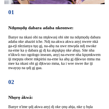
01
Ndụmọdụ dabara adaba nkeonwe:
Banye na nkasi obi na ntụkwasị obi site na ndụmọdụ dabara
adaba nke ahaziri iche. Ndị na-akwa akwa anyị nwere nkà
ga-eji nlezianya tụọ gị, na-ahụ na uwe mwụda ndị nwoke
na-eme ka ọ dabara gị dị ka akpụkpọ nke abụọ. Site nha
n'úkwù ruo ogologo inseam, anyị na-ewere nha kpọmkwem
iji mepụta obere mkpirisi na-eme ka ahụ gị dịkwuo mma ma
mee ka nkasi obi gị dịkwuo mma, ka i wee nwee ike iji
nwayọọ na ụdị gị gaa.
02
Nhọrọ ákwà:
Banye n'ime ụdị akwa anyị dị oke ọnụ ahịa, nke ọ bụla