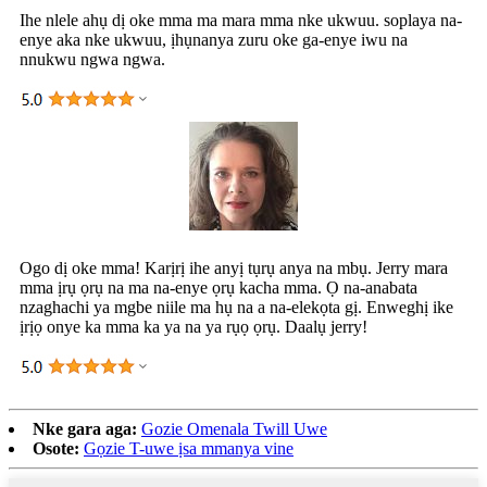
Ihe nlele ahụ dị oke mma ma mara mma nke ukwuu. soplaya na-
enye aka nke ukwuu, ịhụnanya zuru oke ga-enye iwu na
nnukwu ngwa ngwa.
Ogo dị oke mma! Karịrị ihe anyị tụrụ anya na mbụ. Jerry mara
mma ịrụ ọrụ na ma na-enye ọrụ kacha mma. Ọ na-anabata
nzaghachi ya mgbe niile ma hụ na a na-elekọta gị. Enweghị ike
ịrịọ onye ka mma ka ya na ya rụọ ọrụ. Daalụ jerry!
Nke gara aga:
Gozie Omenala Twill Uwe
Osote:
Gọzie T-uwe ịsa mmanya vine