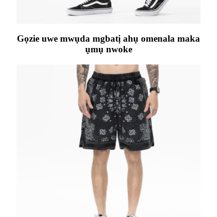
Gọzie uwe mwụda mgbatị ahụ omenala maka
ụmụ nwoke