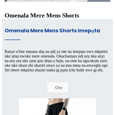
Omenala Mere Mens Shorts
Omenala Mere Mens Shorts Imepụta
Banye n'ime ntụsara ahụ na ụdị ya site na imepụta uwe mkpirisi
nke ụmụ nwoke mere omenala. Ọkachamara ndị ọrụ nka anyị
na-arụ ọrụ nke ọma ụzọ abụọ ọ bụla, na-eme ka ngwakọta zuru
oke nke nkasi obi ahaziri onwe ya na ịma mma na-enweghị oge.
Jiri obere mkpirisi ahaziri maka gị pụrụ iche bulie uwe gị elu.
Ọzọ