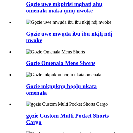
Gọzie uwe mkpirisi mgbatị ahụ
omenala maka ụmụ nwoke
Gọzie uwe mwụda ibu ibu nkịtị ndị
nwoke
Gozie Omenala Mens Shorts
Gozie mkpụkpụ bọọlụ nkata
omenala
gọzie Custom Multi Pocket Shorts
Cargo