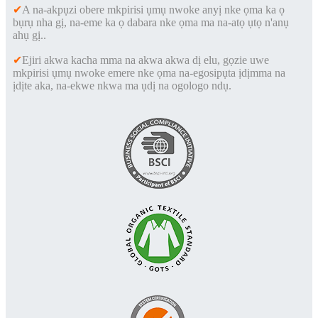
✔
A na-akpụzi obere mkpirisi ụmụ nwoke anyị nke ọma ka ọ
bụrụ nha gị, na-eme ka ọ dabara nke ọma ma na-atọ ụtọ n'anụ
ahụ gị.
.
✔
Ejiri akwa kacha mma na akwa akwa dị elu, gọzie uwe
mkpirisi ụmụ nwoke emere nke ọma na-egosipụta ịdịmma na
ịdịte aka, na-ekwe nkwa ma ụdị na ogologo ndụ.