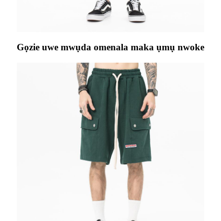
Gọzie uwe mwụda omenala maka ụmụ nwoke