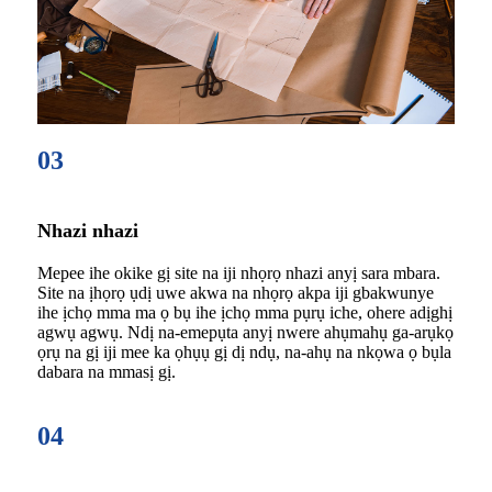
03
Nhazi nhazi
Mepee ihe okike gị site na iji nhọrọ nhazi anyị sara mbara.
Site na ịhọrọ ụdị uwe akwa na nhọrọ akpa iji gbakwunye
ihe ịchọ mma ma ọ bụ ihe ịchọ mma pụrụ iche, ohere adịghị
agwụ agwụ. Ndị na-emepụta anyị nwere ahụmahụ ga-arụkọ
ọrụ na gị iji mee ka ọhụụ gị dị ndụ, na-ahụ na nkọwa ọ bụla
dabara na mmasị gị.
04