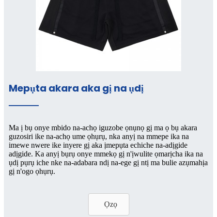
Mepụta akara aka gị na ụdị
Ma ị bụ onye mbido na-achọ iguzobe ọnụnọ gị ma ọ bụ akara
guzosiri ike na-achọ ume ọhụrụ, nka anyị na mmepe ika na
imewe nwere ike inyere gị aka ịmepụta echiche na-adịgide
adịgide. Ka anyị bụrụ onye mmekọ gị n'ịwulite ọmarịcha ika na
ụdị pụrụ iche nke na-adabara ndị na-ege gị ntị ma bulie azụmahịa
gị n'ogo ọhụrụ.
Ọzọ