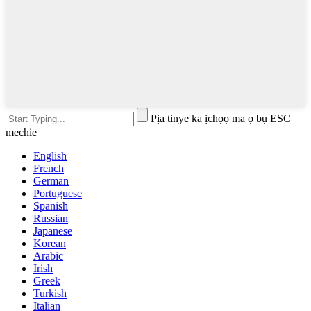
Pịa tinye ka ịchọọ ma ọ bụ ESC
mechie
English
French
German
Portuguese
Spanish
Russian
Japanese
Korean
Arabic
Irish
Greek
Turkish
Italian