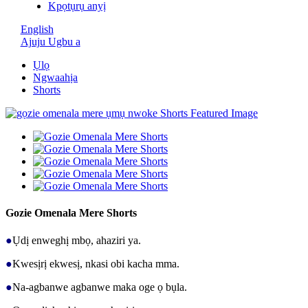
Kpọtụrụ anyị
English
Ajuju Ugbu a
Ụlọ
Ngwaahịa
Shorts
Gozie Omenala Mere Shorts
●
Ụdị enweghị mbọ, ahaziri ya.
●
Kwesịrị ekwesị, nkasi obi kacha mma.
●
Na-agbanwe agbanwe maka oge ọ bụla.