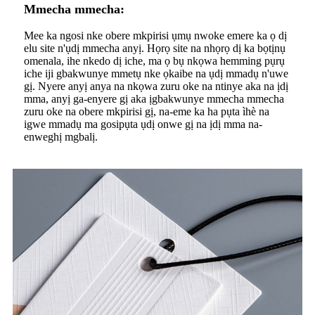
Mmecha mmecha:
Mee ka ngosi nke obere mkpirisi ụmụ nwoke emere ka ọ dị
elu site n'ụdị mmecha anyị. Họrọ site na nhọrọ dị ka bọtịnụ
omenala, ihe nkedo dị iche, ma ọ bụ nkọwa hemming pụrụ
iche iji gbakwunye mmetụ nke ọkaibe na ụdị mmadụ n'uwe
gị. Nyere anyị anya na nkọwa zuru oke na ntinye aka na ịdị
mma, anyị ga-enyere gị aka ịgbakwunye mmecha mmecha
zuru oke na obere mkpirisi gị, na-eme ka ha pụta ìhè na
igwe mmadụ ma gosipụta ụdị onwe gị na ịdị mma na-
enweghị mgbalị.