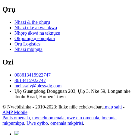
Ọrụ
Nhazi & ihe ọhụrụ
Nhazi nke akwa akwa
Nhọrọ ákwà na teknụzụ
Okpomọkụ ebipụtara
Ọrụ Logistics
Nhazi mbipụta
Ozi
008613415922747
8613415922747
melissalv@bless-dg.com
Ụlọ Guangdong Dongguan 203, Ụlọ 3, Nke 59, Longan nke
itoolu Road, Humen Town
© Nwebiisinka - 2010-2023: Ikike niile echekwabara.
map saịtị
-
AMP Mobile
Pants omenala
,
uwe elu omenala
,
uwe elu omenala
,
imepụta
mkpụmkpụ
,
Uwe oyibo
,
omenala mkpirisi
,