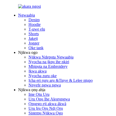
Ngwaahịa
Denim
Hoodie
T-uwe elu
Shorts
Jaketị
Jogger
Oke tank
Njikwa ogo
Njikwa Ndepụta Ngwaahịa
Nyocha na ịkpụ ihe nkiri
Mbipụta na Embroidery
Ịkwa akwa
Nyocha zuru oke
Ịcha eri rụrụ arụ &Tinye & Lelee ntụpọ
Nnyefe ngwa ngwa
Njikwa ọnụ ahịa
Ime Otu Uru
Uru Ọnụ Ihe Akụrụngwa
Ọnụego eji akwa ákwà
Uru Ịrụ Ọrụ Ndị Ọrụ
Sistemụ Njikwa Ogo