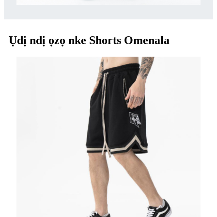
Ụdị ndị ọzọ nke Shorts Omenala